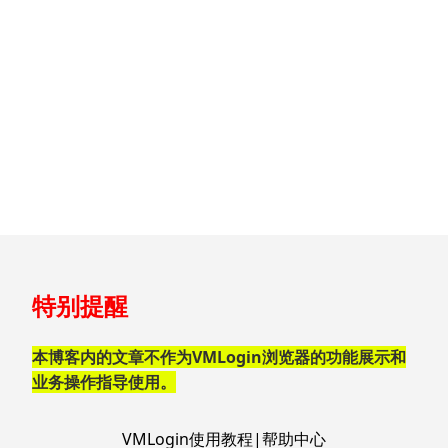
跳
特别提醒
至
页
脚
本博客内的文章不作为VMLogin浏览器的功能展示和
业务操作指导使用。
VMLogin使用教程|帮助中心