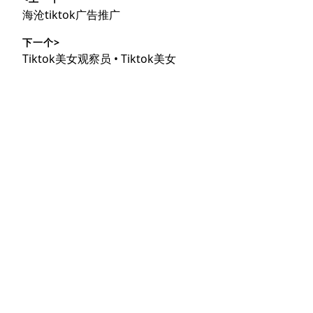
章
上
海沧tiktok广告推广
导
篇
下一个>
文
航
下
Tiktok美女观察员 • Tiktok美女
章：
篇
文
章：