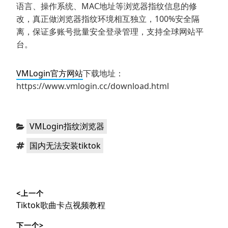
语言、操作系统、MAC地址等浏览器指纹信息的修
改，真正做浏览器指纹环境相互独立，100%安全隔
离，保证多账号批量安全登录管理，支持全球网站平
台。
VMLogin官方网站
下载地址：
https://www.vmlogin.cc/download.html
分
VMLogin指纹浏览器
类：
标
国内无法安装tiktok
签：
文
<上一个
章
上
Tiktok歌曲卡点视频教程
导
篇
下一个>