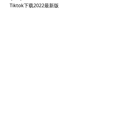
文
航
下
Tiktok下载2022最新版
章：
篇
文
章：