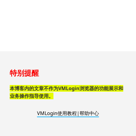
跳
特别提醒
至
页
脚
本博客内的文章不作为VMLogin浏览器的功能展示和
业务操作指导使用。
VMLogin使用教程|帮助中心