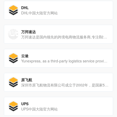
DHL
DHL中国大陆官方网站
万邦速达
万邦速达是国内领先的跨境电商物流服务商,专注B2C包裹直发解决方案,欧美专线,FBA头程,国际小包专线,英国专线,法国专线,德国专线,美国专线、B2B海外头程运输、敏感产品特殊物流解决方案,海外退货处理等服务。
云途
Yunexpress, as a third-party logistics service provider, offer various logistics solutions, including international shipping, FBA transfer and so on.
原飞航
深圳市原飞航物流有限公司成立于2002年，是国家5A级、深圳市重点物流企业。历经20余年的发展和沉淀，已形成以国内快运、港澳台专线、整车运输、国际快递、国际小包、国际专线、国际空运、国际海运为核心业务的大型综合性物流企业。
UPS
UPS中国大陆官方网站