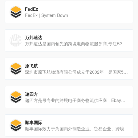
FedEx
FedEx | System Down
万邦速达
万邦速达是国内领先的跨境电商物流服务商,专注B2C包裹直发解决方案,欧美专线,FBA头程,国际小包专线,英国专线,法国专线,德国专线,美国专线、B2B海外头程运输、敏感产品特殊物流解决方案,海外退货处理等服务。
原飞航
深圳市原飞航物流有限公司成立于2002年，是国家5A级、深圳市重点物流企业。历经20余年的发展和沉淀，已形成以国内快运、港澳台专线、整车运输、国际快递、国际小包、国际专线、国际空运、国际海运为核心业务的大型综合性物流企业。
递四方
递四方是最专业的跨境电子商务物流供应商，Ebay，PayPal全球合作伙伴，提供超值的国际快递、平邮挂号与海外仓储等服务；递四方速递的核心产品包括全球仓储订单履约服务-FB4，全球邮件直送服务-联邮通，4PX全球速递专线和GRS全球退货服务。
顺丰国际
顺丰国际致力于为国内外制造企业、贸易企业、跨境电商、以及消费者，提供便捷可靠的国际快递、物流及供应链解决方案