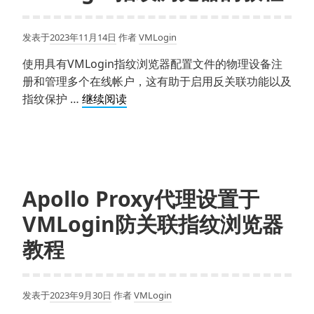
发表于
2023年11月14日
作者
VMLogin
使用具有VMLogin指纹浏览器配置文件的物理设备注
册和管理多个在线帐户，这有助于启用反关联功能以及
Luna
指纹保护 …
继续阅读
Proxy
代
理
IP
配
Apollo Proxy代理设置于
置
VMLogin防关联指纹浏览器
到
VMLogin
教程
指
纹
浏
发表于
2023年9月30日
作者
VMLogin
览