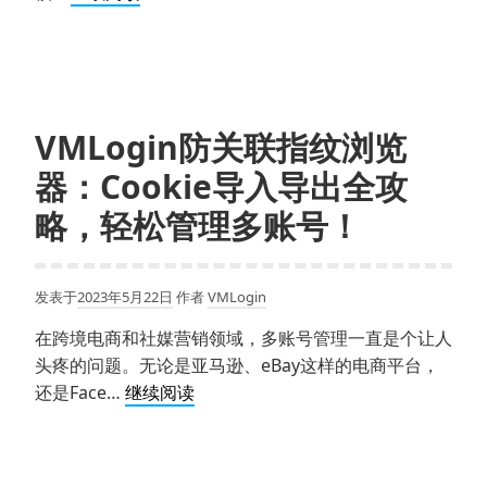
会
指
被
纹
服
浏
务
览
器
器
VMLogin防关联指纹浏览
端
配
检
器：Cookie导入导出全攻
置
测
相
略，轻松管理多账号！
出
关
来？
答
疑
发表于
2023年5月22日
作者
VMLogin
在跨境电商和社媒营销领域，多账号管理一直是个让人
头疼的问题。无论是亚马逊、eBay这样的电商平台，
VMLogin
还是Face…
继续阅读
防
关
联