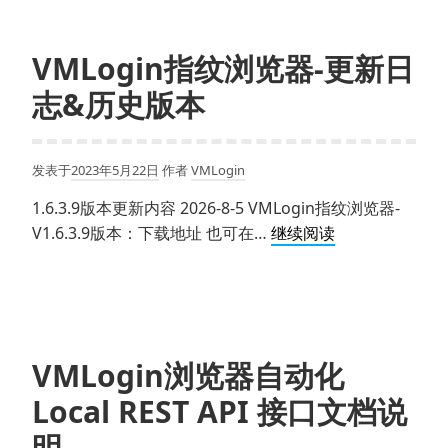
装
器
了
指
哪
VMLogin指纹浏览器-更新日
纹，
些
志&历史版本
提
指
高
纹？
账
发表于
2023年5月22日
作者
VMLogin
号
安
1.6.3.9版本更新内容 2026-8-5 VMLogin指纹浏览器-
全
VMLogin
V1.6.3.9版本：下载地址 也可在…
继续阅读
性
指
——
纹
VMLogin
浏
如
览
何
器-
VMLogin浏览器自动化
实
更
现？
Local REST API 接口文档说
新
日
明