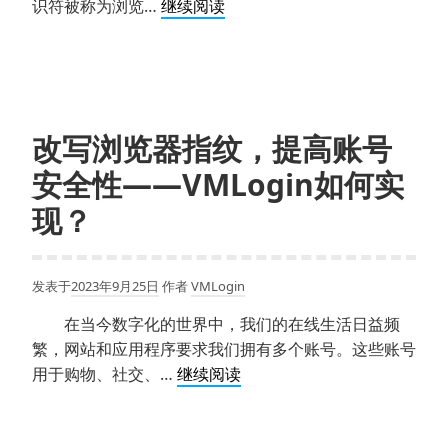
浏
识符被称为浏览…
继续阅读
览
器
指
纹
能
改写浏览器指纹，提高账号
泄
安全性——VMLogin如何实
露
什
现？
么
信
息？
发表于
2023年9月25日
作者
VMLogin
指
在当今数字化的世界中，我们的在线生活日益频
纹
繁，网站和应用程序要求我们拥有多个账号。这些账号
浏
改
用于购物、社交、…
继续阅读
览
写
器
浏
伪
览