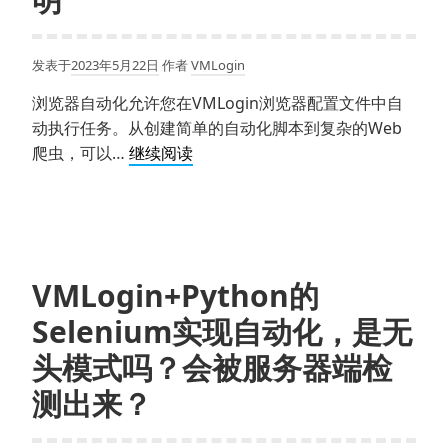
志
&
历
发表于
2023年5月22日
作者
VMLogin
史
浏览器自动化允许您在VMLogin浏览器配置文件中自
版
动执行任务。从创建简单的自动化脚本到复杂的Web
本
VMLogin
爬虫，可以…
继续阅读
浏
览
器
自
动
VMLogin+Python的
化
Selenium实现自动化，是无
Local
REST
头模式吗？会被服务器端检
API
测出来？
接
口