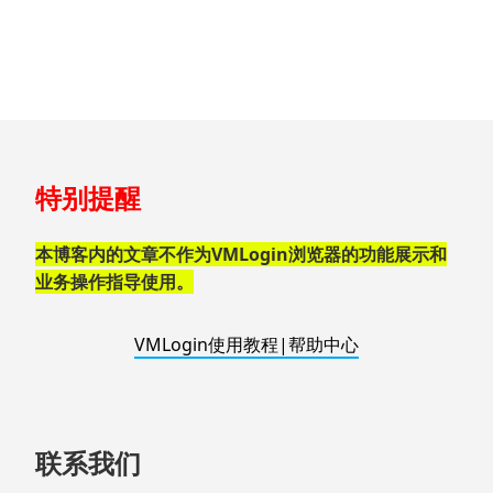
解
决
方
案
跳
特别提醒
至
页
脚
本博客内的文章不作为VMLogin浏览器的功能展示和
业务操作指导使用。
VMLogin使用教程|帮助中心
联系我们