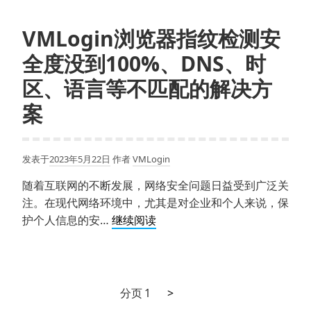
指
纹
VMLogin浏览器指纹检测安
浏
全度没到100%、DNS、时
览
器：
区、语言等不匹配的解决方
Cookie
案
导
入
导
发表于
2023年5月22日
作者
VMLogin
出
全
随着互联网的不断发展，网络安全问题日益受到广泛关
攻
注。在现代网络环境中，尤其是对企业和个人来说，保
略，
VMLogin
护个人信息的安…
继续阅读
轻
浏
松
览
管
器
理
指
下
文
分页
1
>
多
纹
一