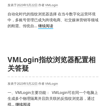
文
发表于
2023年5月22日
作者
VMLogin
档
说
自动化时代的指纹浏览器选择 在当今数字化运营环境
明
中，多账号管理已成为跨境电商、社交媒体营销等领域
VMLogin+Python
的刚需。传统自…
继续阅读
的
Selenium
实
现
自
VMLogin指纹浏览器配置相
动
关答疑
化，
是
无
发表于
2023年5月22日
作者
VMLogin
头
模
一、VMLogin主要功能： VMLogin可在同一个电脑上
式
生成多个物理隔离并且防关联的反指纹浏览器，通过
吗？
VMLogin
模…
继续阅读