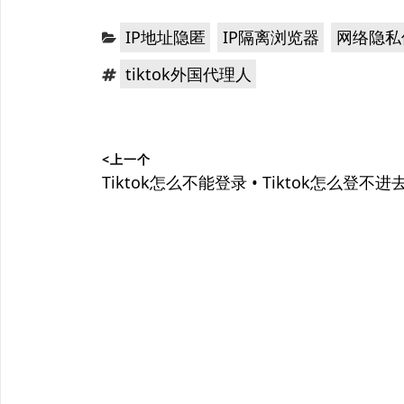
分
，
，
IP地址隐匿
IP隔离浏览器
网络隐私
类：
标
tiktok外国代理人
签：
文
<上一个
章
上
Tiktok怎么不能登录 • Tiktok怎么登不进
篇
导
文
航
章：