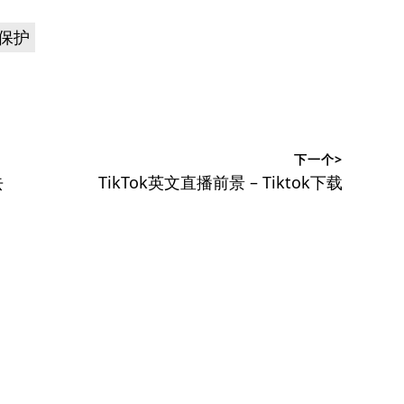
保护
下一个>
下
去
TikTok英文直播前景 – Tiktok下载
篇
文
章：