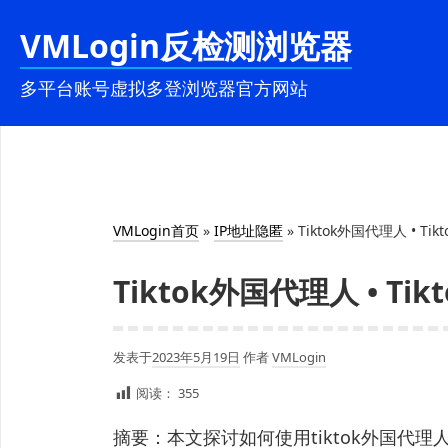
跳
VMLogin反检测浏览器
至
内
多平台账号虚拟多登浏览器官方网站
容
VMLogin首页
»
IP地址隐匿
»
Tiktok外国代理人 • Ti
Tiktok外国代理人 • Ti
发表于
2023年5月19日
作者
VMLogin
阅读：
355
摘要：本文探讨如何使用tiktok外国代