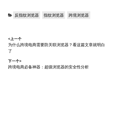
分
，
，
反指纹浏览器
指纹浏览器
跨境浏览器
类：
文
<上一个
章
上
为什么跨境电商需要防关联浏览器？看这篇文章就明白
导
篇
了
文
航
下一个>
章：
下
跨境电商必备神器：超级浏览器的安全性分析
篇
文
章：