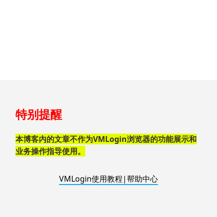
跳
特别提醒
至
页
脚
本博客内的文章不作为VMLogin浏览器的功能展示和
业务操作指导使用。
VMLogin使用教程|帮助中心