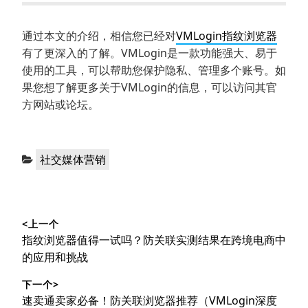
通过本文的介绍，相信您已经对
VMLogin指纹浏览器
有了更深入的了解。VMLogin是一款功能强大、易于
使用的工具，可以帮助您保护隐私、管理多个账号。如
果您想了解更多关于VMLogin的信息，可以访问其官
方网站或论坛。
分
社交媒体营销
类：
文
<上一个
章
上
指纹浏览器值得一试吗？防关联实测结果在跨境电商中
导
篇
的应用和挑战
文
航
下一个>
章：
下
速卖通卖家必备！防关联浏览器推荐（VMLogin深度