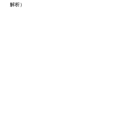
篇
解析）
文
章：