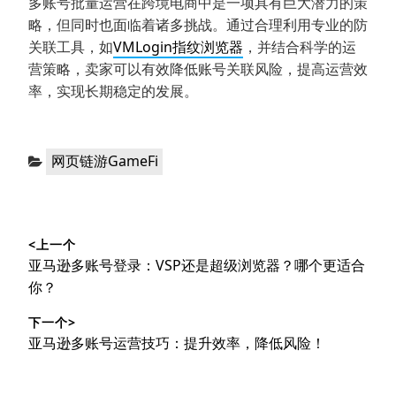
多账号批量运营在跨境电商中是一项具有巨大潜力的策
略，但同时也面临着诸多挑战。通过合理利用专业的防
关联工具，如
VMLogin指纹浏览器
，并结合科学的运
营策略，卖家可以有效降低账号关联风险，提高运营效
率，实现长期稳定的发展。
分
网页链游GameFi
类：
文
<上一个
章
上
亚马逊多账号登录：VSP还是超级浏览器？哪个更适合
导
篇
你？
文
航
下一个>
章：
下
亚马逊多账号运营技巧：提升效率，降低风险！
篇
文