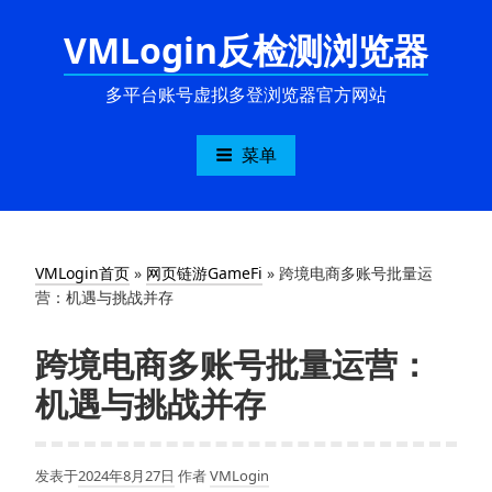
跳
VMLogin反检测浏览器
至
内
容
多平台账号虚拟多登浏览器官方网站
菜单
VMLogin首页
»
网页链游GameFi
»
跨境电商多账号批量运
营：机遇与挑战并存
跨境电商多账号批量运营：
机遇与挑战并存
发表于
2024年8月27日
作者
VMLogin