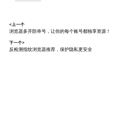
类：
文
<上一个
章
上
浏览器多开防串号，让你的每个账号都独享资源！
导
篇
下一个>
文
航
下
反检测指纹浏览器推荐，保护隐私更安全
章：
篇
文
章：