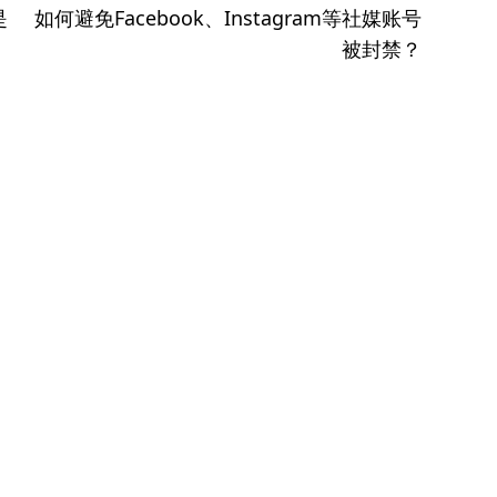
下
是
如何避免Facebook、Instagram等社媒账号
篇
被封禁？
文
章：