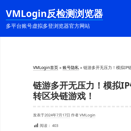
跳
VMLogin反检测浏览器
至
内
多平台账号虚拟多登浏览器官方网站
容
VMLogin首页
»
账号隐私
»
链游多开无压力！模拟IP
链游多开无压力！模拟I
转区块链游戏！
发表于
2024年7月17日
作者
VMLogin
阅读：
403