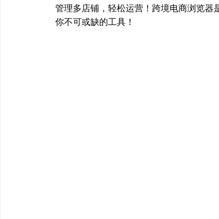
章
上
管理多店铺，轻松运营！跨境电商浏览器
篇
你不可或缺的工具！
导
文
航
章：