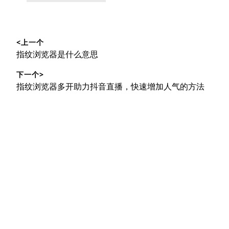
类：
文
<上一个
章
上
指纹浏览器是什么意思
导
篇
下一个>
文
航
下
指纹浏览器多开助力抖音直播，快速增加人气的方法
章：
篇
文
章：