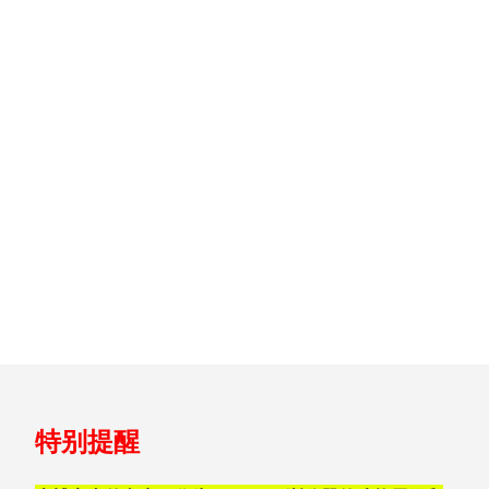
跳
特别提醒
至
页