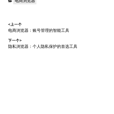
电商浏览器
类：
文
<上一个
章
上
电商浏览器：账号管理的智能工具
导
篇
下一个>
文
航
下
隐私浏览器：个人隐私保护的首选工具
章：
篇
文
章：