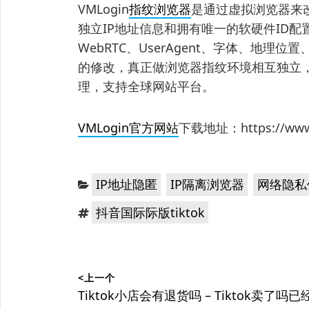
VMLogin
指纹浏览器
是通过虚拟浏览器来
独立IP地址信息和拥有唯一的软硬件ID配置
WebRTC、UserAgent、字体、地
的修改，真正做浏览器指纹环境相互独立，
理，支持全球网站平台。
VMLogin官方网站
下载地址：https://www.v
分
，
，
IP地址隐匿
IP隔离浏览器
网络隐私
类：
标
抖音国际际版tiktok
签：
文
<上一个
章
上
Tiktok小店会有退货吗 – Tiktok卖了吗已