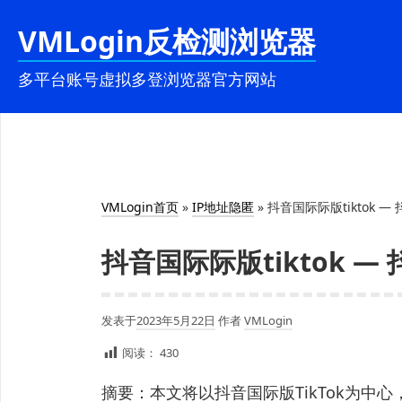
跳
VMLogin反检测浏览器
至
内
多平台账号虚拟多登浏览器官方网站
容
VMLogin首页
»
IP地址隐匿
»
抖音国际际版tiktok — 
抖音国际际版tiktok — 
发表于
2023年5月22日
作者
VMLogin
阅读：
430
摘要：本文将以抖音国际版TikTok为中