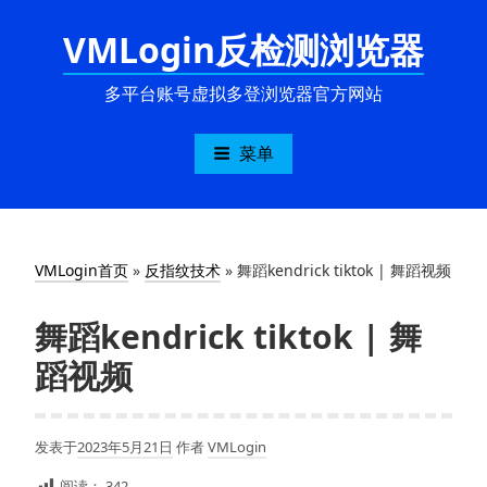
跳
VMLogin反检测浏览器
至
内
容
多平台账号虚拟多登浏览器官方网站
菜单
VMLogin首页
»
反指纹技术
»
舞蹈kendrick tiktok | 舞蹈视频
舞蹈kendrick tiktok | 舞
蹈视频
发表于
2023年5月21日
作者
VMLogin
阅读：
342