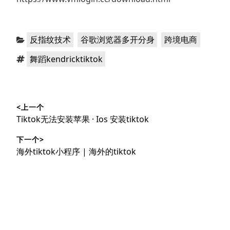
分
，
，
反指纹技术
谷歌浏览器多开分身
跨境电商
类：
标
舞蹈kendricktiktok
签：
文
<上一个
章
上
Tiktok无法安装苹果 · Ios 安装tiktok
导
篇
下一个>
文
航
下
海外tiktok小程序 | 海外的tiktok
章：
篇
文
章：