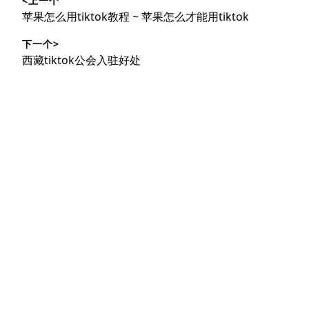
<上一个
章
上
苹果怎么用tiktok教程 ~ 苹果怎么才能用tiktok
导
篇
下一个>
文
航
下
西藏tiktok公会入驻好处
章：
篇
文
章：