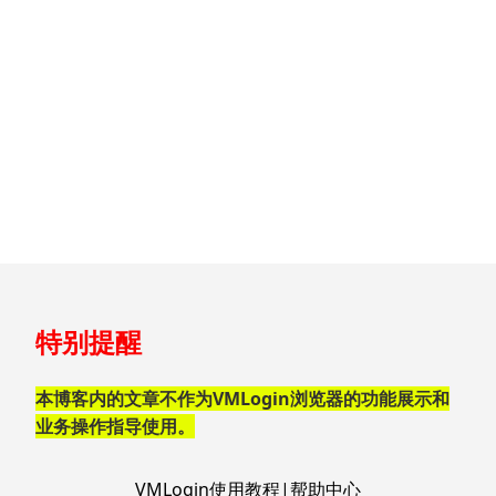
跳
特别提醒
至
页
脚
本博客内的文章不作为VMLogin浏览器的功能展示和
业务操作指导使用。
VMLogin使用教程|帮助中心