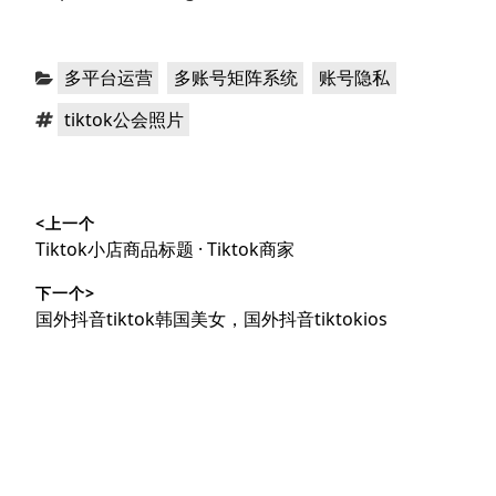
分
，
，
多平台运营
多账号矩阵系统
账号隐私
类：
标
tiktok公会照片
签：
文
<上一个
章
上
Tiktok小店商品标题 · Tiktok商家
导
篇
下一个>
文
航
下
国外抖音tiktok韩国美女，国外抖音tiktokios
章：
篇
文
章：