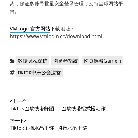
离，保证多账号批量安全登录管理，支持全球网站平
台。
VMLogin官方网站
下载地址：
https://www.vmlogin.cc/download.html
分
，
，
数据隐私保护
浏览器指纹
网页链游GameFi
类：
标
tiktok中东公会运营
签：
文
<上一个
章
上
Tiktok巴黎铁塔舞蹈 — 巴黎铁塔招式慢动作
导
篇
下一个>
文
航
下
Tiktok主播水晶手链 · 抖音水晶手链
章：
篇