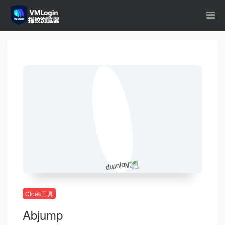
Cloak工具
Abjump