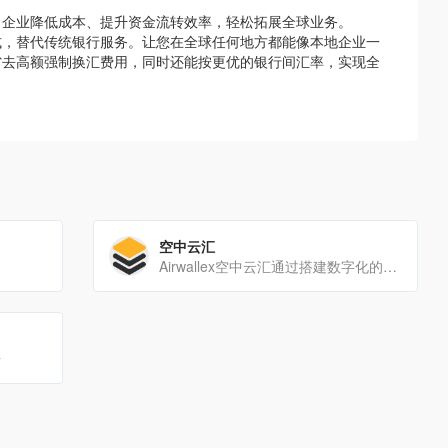
力企业降低成本、提升资金流转效率，轻松拓展全球业务。
式，替代传统银行服务。让您在全球任何地方都能像本地企业一
省去高额强制换汇费用，同时还能按更优的银行间汇率，实现全
空中云汇
Airwallex空中云汇通过搭建数字化的跨境支付和金融基础设施，助企业实现更高时效、更低成本的全球收付和财务管理，轻松实现全球业务扩展与增长。
册