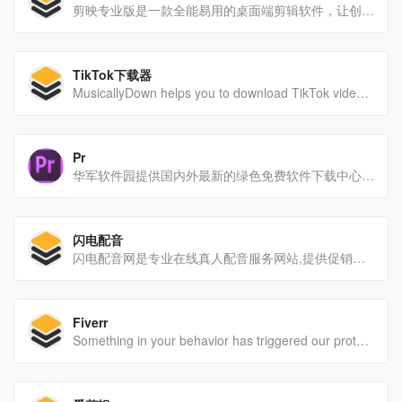
剪映专业版是一款全能易用的桌面端剪辑软件，让创作更简单。剪映官网为您提供剪映专业版免费下载服务，专业版包括Windows端与Mac端，快来体验吧！
TikTok下载器
MusicallyDown helps you to download TikTok videos No Watermark Free. Download TikTok videos and audio MP3 from any device in two taps!
Pr
华军软件园提供国内外最新的绿色免费软件下载中心，其中包含电脑软件、苹果应用、安卓应用等免费电脑/手机软件下载。想了解绿色免费软件下载更多内容，尽在华军软件下载!
闪电配音
闪电配音网是专业在线真人配音服务网站,提供促销广告,宣传片,视频,课件,动画,模仿,外语,粤语,方言,绘本,有声书,童声等全类型文稿的音频制作,解决您在配音时遇到的配音价格多少钱,配音案例试听,配音软件哪个好等问题。
Fiverr
Something in your behavior has triggered our protection systems - we apologise for any inconvenience this process may have caused.