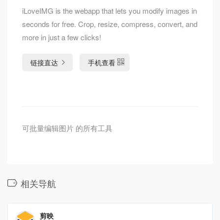
iLoveIMG is the webapp that lets you modify images in
seconds for free. Crop, resize, compress, convert, and
more in just a few clicks!
链接直达
手机查看
可批量编辑图片 的所有工具
相关导航
剪映