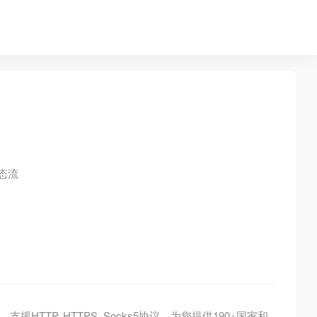
态流
援HTTP, HTTPS, Socks5协议，为您提供190+国家和