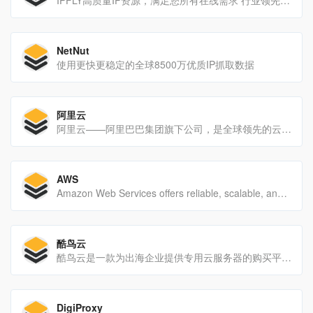
NetNut
使用更快更稳定的全球8500万优质IP抓取数据
阿里云
阿里云——阿里巴巴集团旗下公司，是全球领先的云计算及人工智能科技公司之一。提供免费试用、云服务器、云数据库、云安全、云企业应用等云计算服务，以及大数据、人工智能服务、精准定制基于场景的行业解决方案。免费备案，7x24小时售后支持，助企业无忧上云。
AWS
Amazon Web Services offers reliable, scalable, and inexpensive cloud computing services. Free to join, pay only for what you use.
酷鸟云
酷鸟云是一款为出海企业提供专用云服务器的购买平台，聚合多服务商，每个服务器拥有独立IP，同等配置，更省、更快、更安全。酷鸟云可批量远程管理VPS云服务器，个性化的安全策略定制，灵活管控授权成员行为，保障服务器安全。
DigiProxy