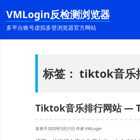
跳
VMLogin反检测浏览器
至
内
多平台账号虚拟多登浏览器官方网站
容
标签：
tiktok音
Tiktok音乐排行网站 — T
发表于
2023年5月21日
作者
VMLogin