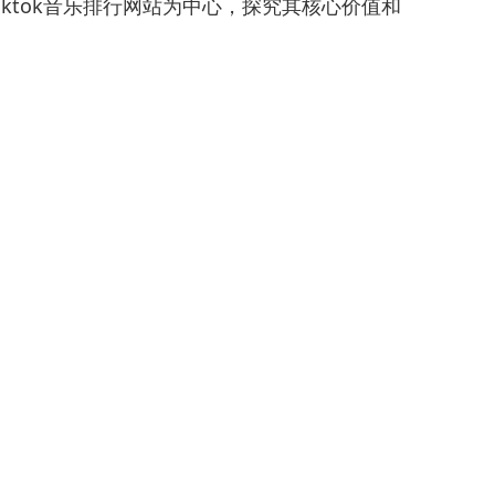
ktok音乐排行网站为中心，探究其核心价值和
iktok
音
乐
排
行
网
站
—
iktok
歌
曲