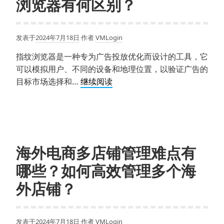
浏览器有何区别？
联
何
指
避
南：
免
发表于
2024年7月18日
作者
VMLogin
如
账
何
号
指纹浏览器是一种专为广告投放优化而设计的工具，它
使
被
可以模拟用户、不同的设备和地理位置，以验证广告的
用
封
指
目标市场选择和…
继续阅读
指
禁？
纹
纹
浏
浏
览
览
器
器
是
海外电商多店铺管理难点有
安
什
全
哪些？如何高效管理多个海
么？
运
与
外店铺？
营
普
多
通
个
浏
发表于
2024年7月18日
作者
VMLogin