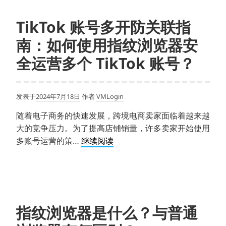
风
险：
TikTok 账号多开防关联指
使
南：如何使用指纹浏览器安
用
指
全运营多个 TikTok 账号？
纹
浏
览
发表于
2024年7月18日
作者
VMLogin
器
随着电子商务的快速发展，跨境电商卖家面临着越来越
进
大的竞争压力。为了提高店铺销量，许多卖家开始使用
行
TikTok
多账号运营的策…
继续阅读
多
账
账
号
号
多
操
开
作
防
时，
指纹浏览器是什么？与普通
关
如