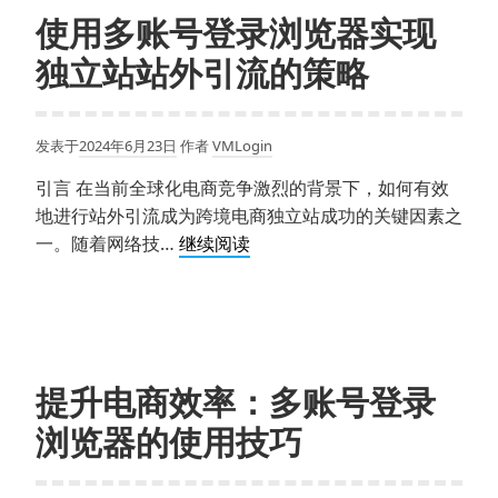
浏
使用多账号登录浏览器实现
览
独立站站外引流的策略
器：
解
决
发表于
2024年6月23日
作者
VMLogin
电
商
引言 在当前全球化电商竞争激烈的背景下，如何有效
账
地进行站外引流成为跨境电商独立站成功的关键因素之
号
使
一。随着网络技…
继续阅读
管
用
理
多
难
账
题
号
登
提升电商效率：多账号登录
录
浏览器的使用技巧
浏
览
器