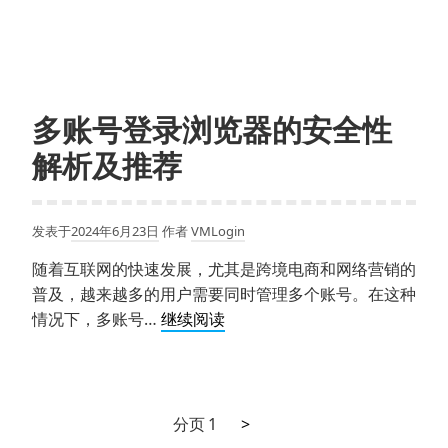
的
用
使
多
用
账
技
号
巧
登
多账号登录浏览器的安全性
录
解析及推荐
浏
览
器
发表于
2024年6月23日
作者
VMLogin
提
升
随着互联网的快速发展，尤其是跨境电商和网络营销的
社
普及，越来越多的用户需要同时管理多个账号。在这种
媒
多
情况下，多账号…
继续阅读
营
账
销
号
效
登
果
录
下
文
分页
1
>
的
浏
一