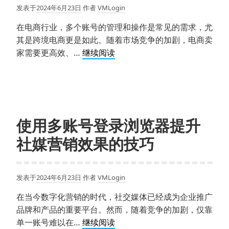
发表于
2024年6月23日
作者
VMLogin
实
现
在电商行业，多个账号的管理和操作是常见的需求，尤
独
其是跨境电商更是如此。随着市场竞争的加剧，电商卖
立
提
家需要更高效、…
继续阅读
站
升
站
电
外
商
引
效
流
率：
使用多账号登录浏览器提升
的
多
策
社媒营销效果的技巧
账
略
号
登
发表于
2024年6月23日
作者
VMLogin
录
浏
在当今数字化营销的时代，社交媒体已经成为企业推广
览
品牌和产品的重要平台。然而，随着竞争的加剧，仅靠
器
使
单一账号难以在…
继续阅读