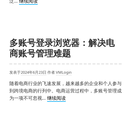
如
泛…
继续阅读
何
何
高
避
效
免
管
Facebook、
理
Instagram
多
多账号登录浏览器：解决电
等
个
商账号管理难题
社
海
媒
外
账
店
发表于
2024年6月23日
作者
VMLogin
号
铺？
被
随着电商行业的飞速发展，越来越多的企业和个人参与
封
到跨境电商的行列中。电商运营过程中，多账号管理成
禁？
多
为一项不可忽视…
继续阅读
账
号
登
录