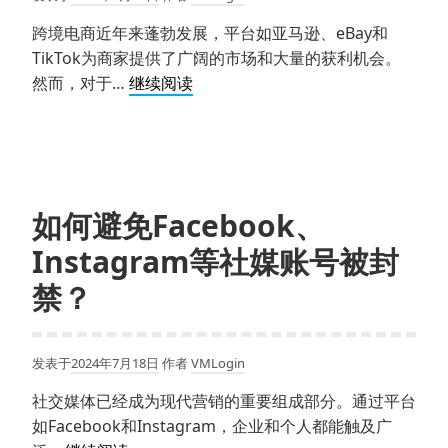
TikTok
览
账
跨境电商近年来蓬勃发展，平台如亚马逊、eBay和
器
号？
TikTok为商家提供了广阔的市场和大量的获利机会。
有
海
然而，对于…
继续阅读
何
外
区
电
别？
商
多
店
如何避免Facebook、
铺
Instagram等社媒账号被封
管
理
禁？
难
点
有
发表于
2024年7月18日
作者
VMLogin
哪
社交媒体已经成为现代营销的重要组成部分。通过平台
些？
如Facebook和Instagram，企业和个人都能触及广
如